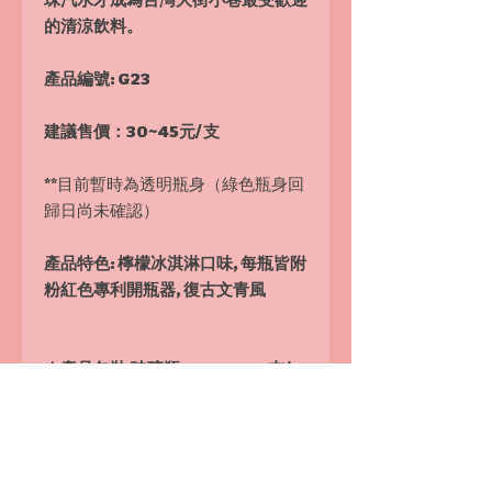
珠汽水才成為台灣大街小巷最受歡迎
的清涼飲料。
產品編號: G23
建議售價：
30~45元/ 支
**目前暫時為透明瓶身（綠色瓶身回
歸日尚未確認）
產品特色: 檸檬冰淇淋口味, 每瓶皆附
粉紅色專利開瓶器, 復古文青風
｜產品包裝 玻璃瓶 200CC, 30支/
箱
｜外箱大小 L340*W290*H203
(mm)
｜運費 各種汽水合計10箱以上免運