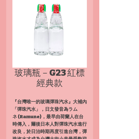
玻璃瓶－G23 紅標
經典款
『台灣唯一的玻璃彈珠汽水』大補內
「彈珠汽水」，日文發音為ラム
ネ (Ramune)，最早由荷蘭人在台
時傳入，爾後日本人對彈珠汽水進行
改良，於日治時期再度引進台灣，彈