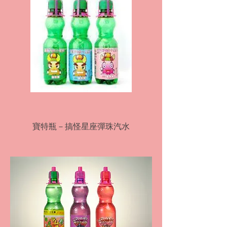
寶特瓶－搞怪星座彈珠汽水