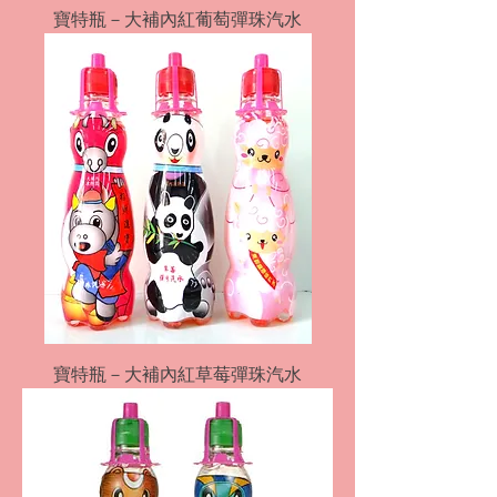
寶特瓶－大補內紅葡萄彈珠汽水
寶特瓶－大補內紅草莓彈珠汽水