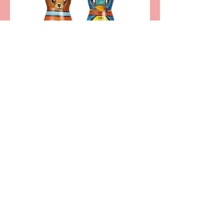
寶特瓶－大補內原味彈珠汽水（王企鵝/
頑皮熊）