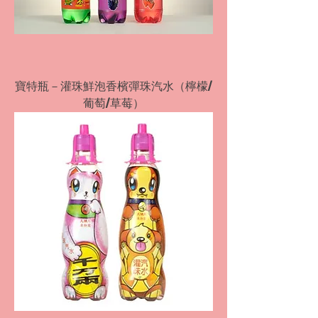
寶特瓶－灌珠鮮泡香檳彈珠汽水（檸檬/
葡萄/草莓）