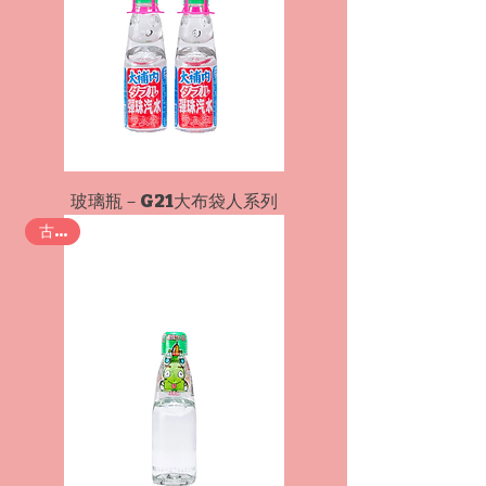
玻璃瓶－G21大布袋人系列
古早味