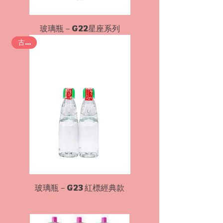
玻璃瓶－G22星座系列
古早味
玻璃瓶－G23 紅標經典款