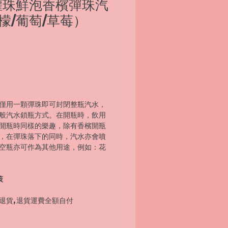
灌珠鮮泡香檳彈珠汽
檬/葡萄/草莓）
僅用一顆彈珠即可封閉整瓶汽水，
般汽水鎖瓶方式。在開瓶時，飲用
開瓶時同樣的樂趣，除有香檳開瓶
，在彈珠落下的同時，汽水亦會噴
空瓶亦可作為其他用途，例如：花
策
退貨, 退貨運費全額自付