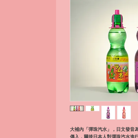
大補內「彈珠汽水」，日文發音為ラ
傳入，爾後日本人對彈珠汽水進