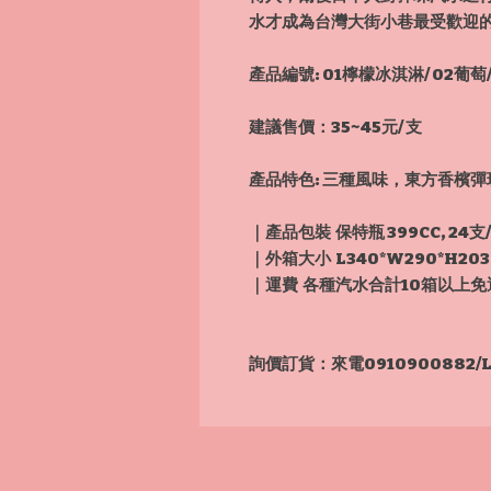
水才成為台灣大街小巷最受歡迎
產品編號: 01檸檬冰淇淋/ 02葡萄/
建議售價：
35~45元/ 支
產品特色: 三種風味，東方香檳
｜產品包裝 保特瓶 399CC, 24支
｜外箱大小 L340*W290*H203 
｜運費 各種汽水合計10箱以上免運費
詢價訂貨：來電0910900882/Lin