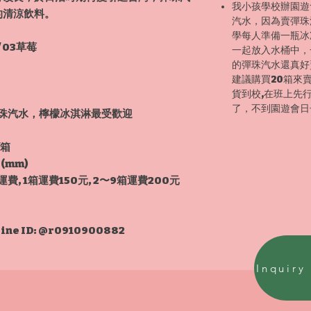
我小孩學校辦園遊
的清涼飲料。
汽水，因為賣彈珠
學每人準備一瓶冰
 03草莓
一起放入水桶中，
的彈珠汽水還真好
建議購買20箱來
貨到校,在班上先
了，不到園遊會日
彈珠汽水，檸檬冰淇淋最受歡迎
/箱
(mm)
, 1箱運費150元, 2〜9箱運費200元
e ID: @r0910900882