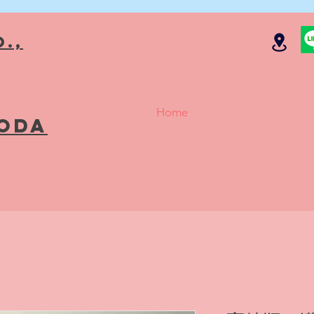
.,
Home
Soda