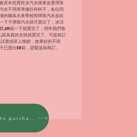
會原本想賣乾冰汽水後來改賣彈珠
汽水不用再準備任何杯子，各位同
凍的礦泉水來學校和彈珠汽水放在
一下子彈珠汽水就可賣出了，冰涼
賣,10箱一下就賣完了，明年我們會
賣,因為真的太快就賣完了。可提前訂
行試賣或班上推銷，效果好的不得
子已賣出10箱，趕緊追加再訂。
Inquiry to purchase