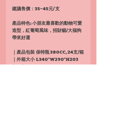
建議售價：
35~45元/ 支
產品特色: 小朋友最喜歡的動物可愛
造型，紅葡萄風味，招財貓/大福狗
帶來好運
｜產品包裝 保特瓶 380CC, 24支/箱
｜外箱大小 L340*W290*H203
(mm)
｜運費 各種汽水合計10箱以上免運
費, 1箱運費150元, 2〜9箱運費200
元
詢價訂貨：來電
0910900882/Line ID:
@r0910900882