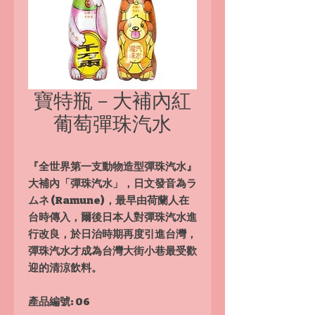
寶特瓶－大補內紅
葡萄彈珠汽水
『全世界第一支動物造型彈珠汽水』
大補內「彈珠汽水」，日文發音為ラ
ムネ (Ramune)，最早由荷蘭人在
台時傳入，爾後日本人對彈珠汽水進
行改良，於日治時期再度引進台灣，
彈珠汽水才成為台灣大街小巷最受歡
迎的清涼飲料。
產品編號: 06