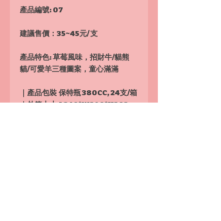
產品編號: 07
建議售價：
35~45元/ 支
產品特色: 草莓風味，招財牛/貓熊
貓/可愛羊三種圖案，童心滿滿
｜產品包裝 保特瓶 380CC, 24支/箱
｜外箱大小 L340*W290*H203
(mm)
｜運費 各種汽水合計10箱以上免運
費, 1箱運費150元, 2〜9箱運費200
元
詢價訂貨：來電0910900882/
Line ID: @r0910900882