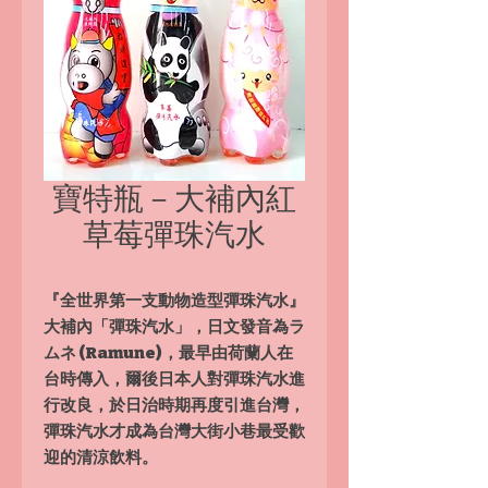
寶特瓶－大補內紅
草莓彈珠汽水
『全世界第一支動物造型彈珠汽水』
大補內「彈珠汽水」，日文發音為ラ
ムネ (Ramune)，最早由荷蘭人在
台時傳入，爾後日本人對彈珠汽水進
行改良，於日治時期再度引進台灣，
彈珠汽水才成為台灣大街小巷最受歡
迎的清涼飲料。