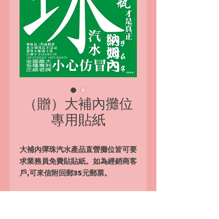
（贈）大補內攤位
專用貼紙
大補內彈珠汽水產品直營攤位皆可要
求業務員免費貼貼紙。如為經銷商客
戶,可來信附回郵35元郵票。
於全台任何地點販售「大補內彈珠汽
水」請來電/傳訊附上姓名、地址、