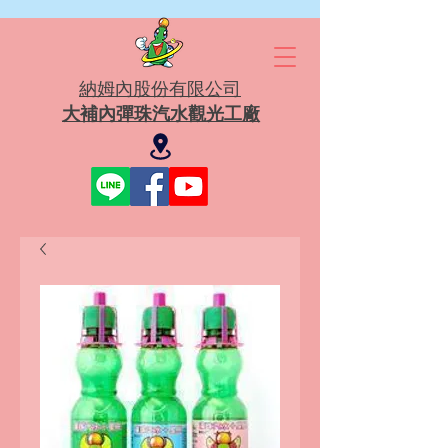
​納姆內股份有限公司
大補內彈珠汽水觀光工廠