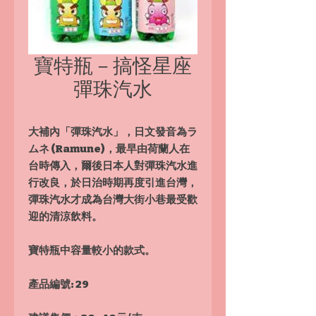
寶特瓶－搞怪星座
彈珠汽水
大補內「彈珠汽水」，日文發音為ラ
ムネ (Ramune)，最早由荷蘭人在
台時傳入，爾後日本人對彈珠汽水進
行改良，於日治時期再度引進台灣，
彈珠汽水才成為台灣大街小巷最受歡
迎的清涼飲料。
寶特瓶中容量較小的款式。
產品編號: 29