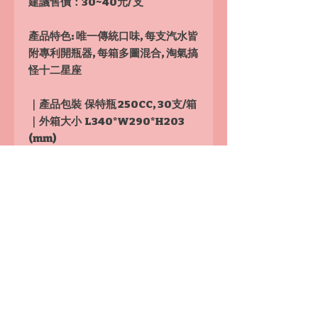
建議售價：
30~40元/ 支
產品特色: 唯一傳統口味, 每支汽水皆
附專利開瓶器, 每箱多圖混合, 淘氣搞
怪十二星座
｜產品包裝 保特瓶 250CC, 30支/箱
｜外箱大小 L340*W290*H203
(mm)
｜運費 各種汽水合計10箱以上免運
費, 1箱運費150元, 2〜9箱運費200
元
詢價訂貨：來電
0910900882/ Line
ID:@r0910900882