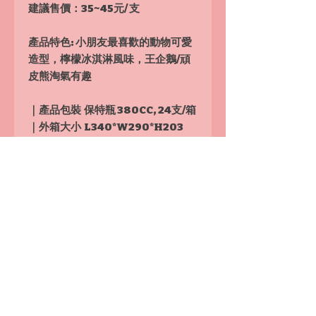
建議售價：
35~45元/ 支
產品特色
: 小朋友最喜歡的動物可愛
造型，檸檬冰淇淋風味，王企鵝/頑
皮熊淘氣有趣
｜產品包裝 保特瓶 380CC, 24支/箱
｜外箱大小 L340*W290*H203
(mm)
｜運費 各種汽水合計10箱以上免運
費, 1箱運費150元, 2〜9箱運費200
元
詢價訂貨：來電
0910900882/Line ID:
@r0910900882