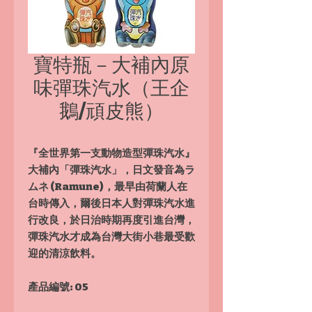
寶特瓶－大補內原
味彈珠汽水（王企
鵝/頑皮熊）
『全世界第一支動物造型彈珠汽水』
大補內「彈珠汽水」，日文發音為ラ
ムネ (Ramune)，最早由荷蘭人在
台時傳入，爾後日本人對彈珠汽水進
行改良，於日治時期再度引進台灣，
彈珠汽水才成為台灣大街小巷最受歡
迎的清涼飲料。
產品編號: 05