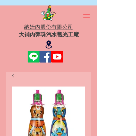
​納姆內股份有限公司
大補內彈珠汽水觀光工廠