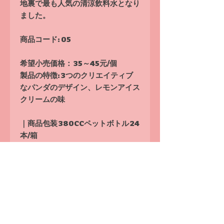
地裏で最も人気の清涼飲料水となり
ました。
商品コード: 05
希望小売価格：
35～45元/個
製品の特徴: 3つのクリエイティブ
なパンダのデザイン、レモンアイス
クリームの味
｜商品包装 380CCペットボトル 24
本/箱
｜外箱サイズ L340*W290*H203
(mm)
｜送料：各種ソフトドリンク10箱
以上送料無料、1箱150台湾ドル、2
～9箱200台湾ドル