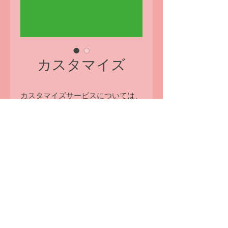
カスタマイズ
カスタマイズサービスについては、
LINEカスタマーサービスまでお問
い合わせください。
ピンボールソーダの想像力を完成さ
せよう〜
購入に関するお問い合わせ
© 2025 大歩内ピンボールソーダ観光工場｜苗栗の観光スポット｜苗栗観光工場｜
南内株式会社