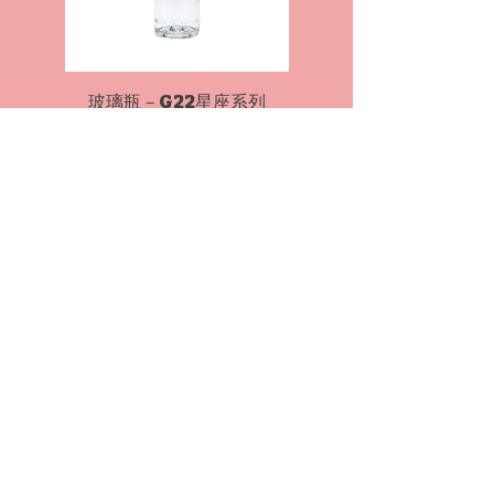
玻璃瓶－G22星座系列
古早味
玻璃瓶－G23 紅標經典款