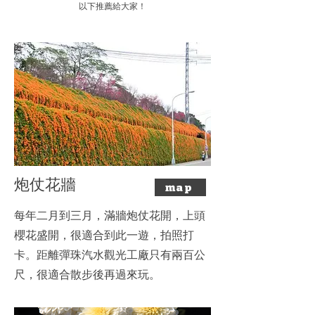
​以下推薦給大家！
​炮仗花牆
map
​每年二月到三月，滿牆炮仗花開，上頭
櫻花盛開，很適合到此一遊，拍照打
卡。距離彈珠汽水觀光工廠只有兩百公
尺，很適合散步後再過來玩。