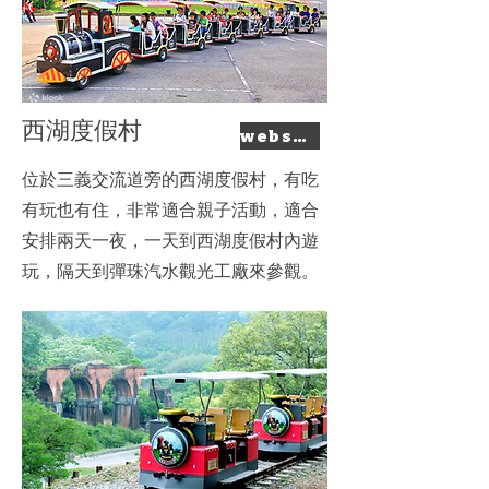
西湖度假村
website
​位於三義交流道旁的西湖度假村，有吃
有玩也有住，非常適合親子活動，適合
安排兩天一夜，一天到西湖度假村內遊
玩，隔天到彈珠汽水觀光工廠來參觀。