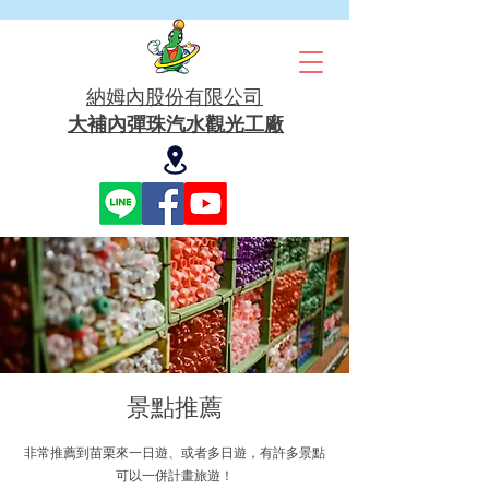
​納姆內股份有限公司
大補內彈珠汽水觀光工廠
​景點推薦
非常推薦到苗栗來一日遊、或者多日遊，有許多景點
可以一併計畫旅遊！