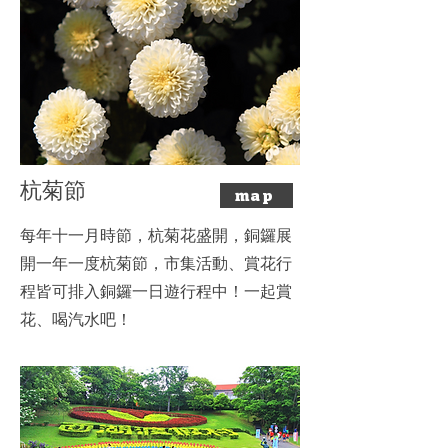
​杭菊節
map
​每年十一月時節，杭菊花盛開，銅鑼展
開一年一度杭菊節，市集活動、賞花行
程皆可排入銅鑼一日遊行程中！一起賞
花、喝汽水吧！