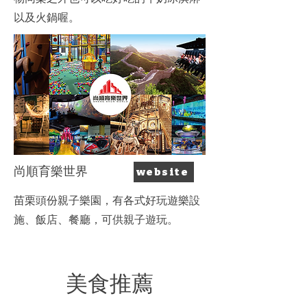
以及火鍋喔。
​尚順育樂世界
website
​苗栗頭份親子樂園，有各式好玩遊樂設
施、飯店、餐廳，可供親子遊玩。
​美食推薦